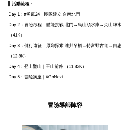
▍
活動流程
：
Day 1：#勇氣24｜團隊建立 台南北門
Day 2：冒險啟程｜體能挑戰 北門→烏山頭水庫→尖山埤水
（41K）
Day 3：健行遠征｜原鄉探索 達邦吊橋→特富野古道→自忠
（12.8K）
Day 4：登上聖山｜玉山前鋒 （11.82K）
Day 5：冒險講座｜#GoNext
冒險導師陣容