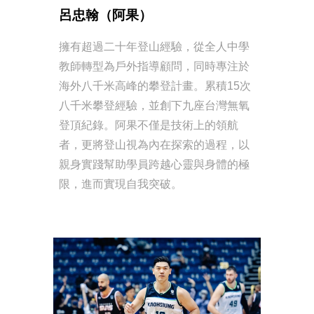
呂忠翰（阿果）
擁有超過二十年登山經驗，從全人中學
教師轉型為戶外指導顧問，同時專注於
海外八千米高峰的攀登計畫。累積15次
八千米攀登經驗，並創下九座台灣無氧
登頂紀錄。阿果不僅是技術上的領航
者，更將登山視為內在探索的過程，以
親身實踐幫助學員跨越心靈與身體的極
限，進而實現自我突破。