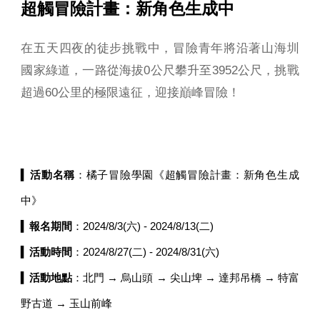
超觸冒險計畫：新角色生成中
在五天四夜的徒步挑戰中，冒險青年將沿著山海圳
國家綠道，一路從海拔0公尺攀升至3952公尺，挑戰
超過60公里的極限遠征，迎接巔峰冒險！
▍
活動名稱
：橘子冒險學園《超觸冒險計畫：新角色生成
中》
▍
報名期間
：2024/8/3(六) - 2024/8/13(二)
▍
活動時間
：2024/8/27(二) - 2024/8/31(六)
▍
活動地點
：北門 → 烏山頭 → 尖山埤 → 達邦吊橋 → 特富
野古道 → 玉山前峰