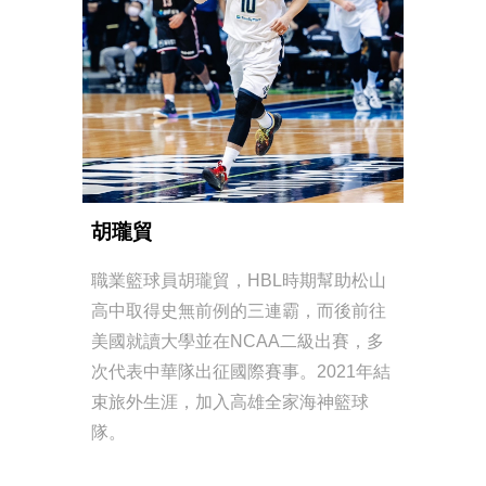
胡瓏貿
職業籃球員胡瓏貿，HBL時期幫助松山
高中取得史無前例的三連霸，而後前往
美國就讀大學並在NCAA二級出賽，多
次代表中華隊出征國際賽事。2021年結
束旅外生涯，加入高雄全家海神籃球
隊。