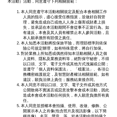
本活動）活動，同意遵守下列相關規範：
1. 本人同意遵守本活動相關規定及配合本會相關工作
人員的指示，虛心接受任務指派，並做好自我管
理，避免造成自己或他人人身上傷害或財產上損
失，並承諾在本活動期間不會從事不正當行為。如
有違反，本會及其人員有權禁止本人參與活動，且
本人願承擔所有賠償之責任。
2. 本人知悉本活動將投保旅平險，而理賠標準則依保
險公司規定辦理，如有特殊需求，將自行加保。
3. 對於業務上所知悉或偶然得知本活動相關人員之個
人資料、隱私及業務資料等，絕對保守秘密，不得
以口頭、文字、電子文件或其他方式洩漏或公開；
並遵守「個人資料保護法」、「檔案法」、各項公
務機密維護規定，及智慧財產權法相關規範。如有
違誤，願負法律上責任；服務結束後亦同。
4. 本人同意不得以口頭、文字、電子文件或其他方式
公開散佈不實謠言或惡意攻擊本會或本活動，因此
造成本會或本活動任何損失，本人願意負擔所有責
任。
5. 本人同意並授權本會拍攝、使用、改做、修飾、公
開展示本人之肖像(包含照片及視訊影像，以下簡
稱肖像)、名字、聲音…等，於本活動中所拍攝之