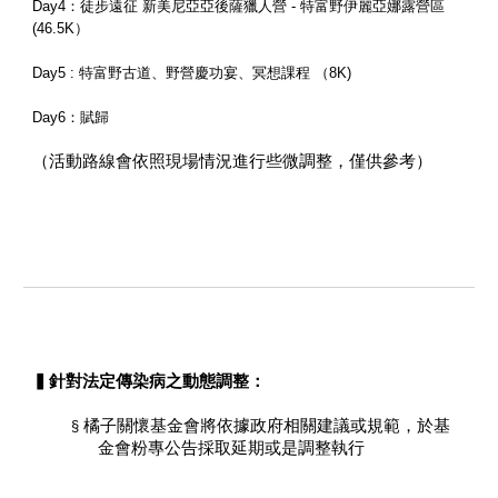
Day4：徒步遠征 新美尼亞亞後薩獵人營 - 特富野伊麗亞娜露營區
(46.5K）
Day5 : 特富野古道、野營慶功宴、冥想課程 （8K)
Day6：賦歸
（活動路線會依照現場情況進行些微調整，僅供參考）
▍針對法定傳染病之動態調整：
橘子關懷基金會將依據政府相關建議或規範，於基
§
金會粉專公告採取延期或是調整執行