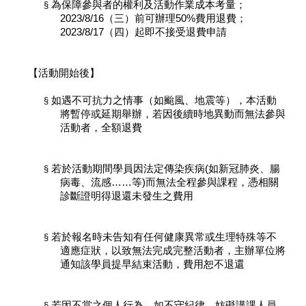
為保障參與者的權利及活動作業成本考量；
§
2023/8/16（三）
前可辦理50%費用退費；
2023/8/17（四）
起即不接受退費申請
【活動開始後】
如遇不可抗力之情事（如颱風、地震等），本活動
§
將暫停或延期舉辦，若因後續時地異動而無法參與
活動者，全額退費
若於活動期間學員因法定傳染疾病(如新冠肺炎、腸
§
病毒、流感……等)而無法全程參與課程，憑相關
診斷證明得退還未發生之費用
若於報名時未告知有任何健康異常或生理特殊等不
§
適應症狀，以致無法完成完整活動者，主辦單位將
通知該學員提早結束活動，費用恕不退還
若因不當之個人行為，如不守紀律、妨礙講課人員
§