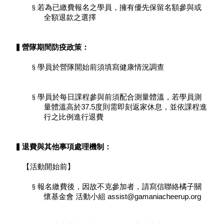
若為已繳費報名之學員，擁有優先保留名額參與或
§
全額退款之選擇
▍營隊期間防疫政策：
學員於營隊開始前須填寫健康情況調查
§
學員於每日課程參與前須配合測量體溫，若學員測
§
量體溫高於37.5度則需即刻返家休息，並依課程進
行之比例進行退費
▍退費與其他事項處理機制：
【活動開始前】
報名繳費後，因故不克參加者，請寫信聯絡橘子關
§
懷基金會 活動小組 assist@gamaniacheerup.org